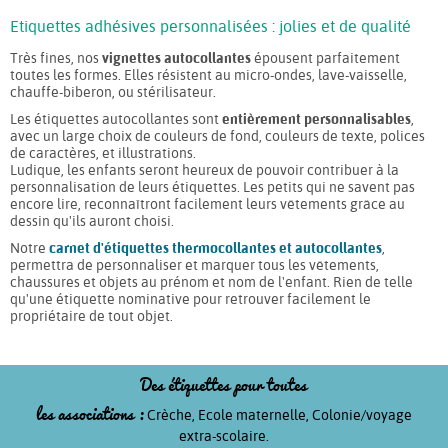
Résiste au four micro-ondes
Quantité livrée dans le carnet :
36
Etiquettes adhésives personnalisées : jolies et de qualité
Caractéristiques :
Dimensions : 30 x 30 mm
Très fines, nos
vignettes autocollantes
épousent parfaitement
Résiste au lave-vaisselle
toutes les formes. Elles résistent au micro-ondes, lave-vaisselle,
Résiste au four micro-ondes
Quantité livrée dans le carnet :
chauffe-biberon, ou stérilisateur.
12
étiquettes (+ 12 protections)
Les étiquettes autocollantes sont
entièrement personnalisables
,
avec un large choix de couleurs de fond, couleurs de texte, polices
Idéales pour :
Résiste au lave-vaisselle
Caractéristiques :
de caractères, et illustrations.
les cahiers, les dvds, les boites hermétiques, les cartables,
Résistent à la transpiration et au frottement
Ludique, les enfants seront heureux de pouvoir contribuer à la
les sacs de sport, les livres…
dans les chaussures, grâce aux étiquettes de
personnalisation de leurs étiquettes. Les petits qui ne savent pas
Étant donné la petite taille cette étiquette, pas
protection qui se collent par dessus l'étiquette
encore lire, reconnaîtront facilement leurs vêtements grâce au
de dessin possible sur celle-ci.
chaussure. Ainsi l'impression est protégée et la
dessin qu'ils auront choisi.
durée de vie allongée !
Idéales pour :
Notre
carnet d'étiquettes thermocollantes et autocollantes
,
les gobelets, les assiettes, les trousses, les clés et les
permettra de personnaliser et marquer tous les vêtements,
biberons…
chaussures et objets au prénom et nom de l'enfant. Rien de telle
Idéales pour :
qu'une étiquette nominative pour retrouver facilement le
propriétaire de tout objet.
les fournitures scolaires, telles que les stylos, les règles, les
ciseaux, les tubes de colles mais aussi pour les lunettes…
Des étiquettes pour toutes
Idéales pour :
les associations :
les chaussures de tous les jours, mais aussi les chaussures
Crèche,
Ecole maternelle,
Colonie/voyage
de sport : baskets de foot, chaussons de danse, bottes
extra-scolaire.
d'équitation…