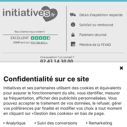
Délais d'expédition respectés
Satisfait ou remboursé
Nos clients nous notent !
Paiement sécurisé
EXCELLENT
30680 avis sur
Voir les avis >
Membre de la FEVAD
Une question ? un conseil ?
02 43 14 30 00
du lundi au vendredi de 8h00 à 18h30
Confidentialité sur ce site
Nous écrire
Être rappelé
Initiatives et ses partenaires utilisent des cookies et équivalents
pour assurer le fonctionnement du site, vous identifier, mesurer
l'associé des associations
sa fréquentation, afficher des publicités personnalisées. Vous
10 avenue Georges Auric • 72021 LE MANS CEDEX 2
pouvez accepter le traitement de vos données, le refuser, gérer
SUIVEZ-NOUS ET PARTAGEZ !
vos préférences par finalité et modifier vos choix à tout moment
en cliquant sur «Gestion des cookies» en bas de page.
Analytique
Suivi des conversions
Remarketing